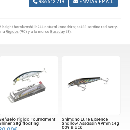
986 512 719
ENVIAR EMAIL
 helght horolwashi; lh244 natural konoshiro; se488 sardine red berry.
oría
Rígidos
(90) y a la marca
Bassday
(8).
Señuelo rígido Tournament
Shimano Lure Exsence
Shiner 28g floating
Shallow Assassin 99mm 14g
009 Black
20,00€