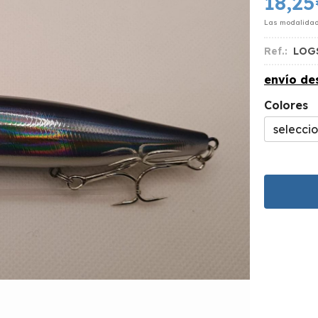
18,25
Las modalida
Ref.:
LOG
envío d
Colores