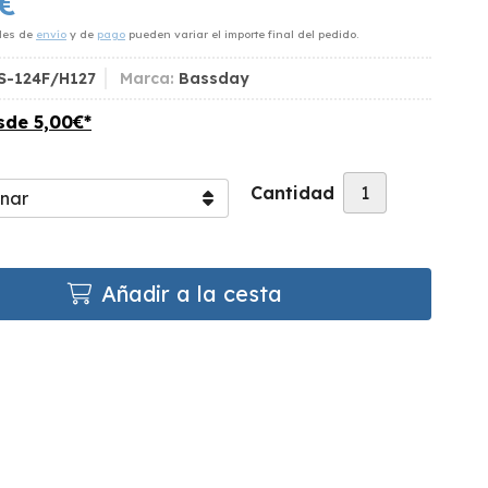
€
des de
envío
y de
pago
pueden variar el importe final del pedido.
S-124F/H127
Marca:
Bassday
esde
5,00
€
*
Cantidad
Añadir a la cesta