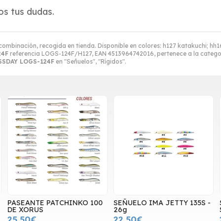
s tus dudas.
combinación, recogida en tienda. Disponible en colores: h127 katakuchi; hh16
24F
referencia LOGS-124F/H127, EAN 4513964742016, pertenece a la categ
SSDAY LOGS-124F
en "Señuelos", "Rígidos".
PASEANTE PATCHINKO 100
SEÑUELO IMA JETTY 135S -
DE XORUS
26g
25,50€
22,50€