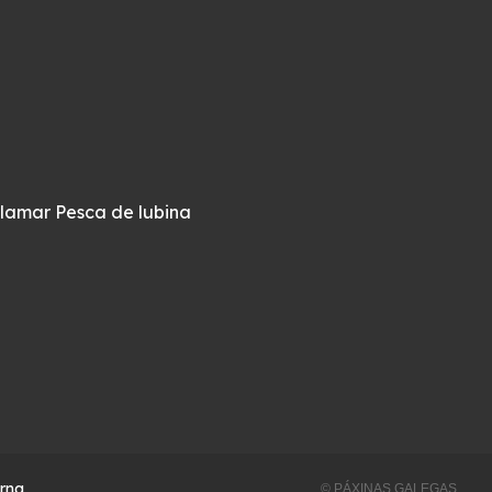
alamar
Pesca de lubina
erna
© PÁXINAS GALEGAS