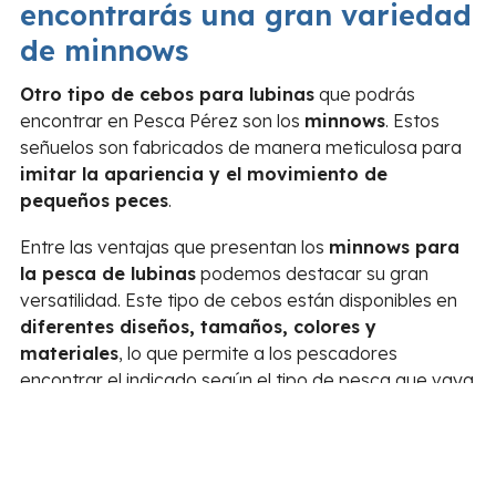
encontrarás una gran variedad
de minnows
Otro tipo de cebos para lubinas
que podrás
encontrar en Pesca Pérez son los
minnows
. Estos
señuelos son fabricados de manera meticulosa para
imitar la apariencia y el movimiento de
pequeños peces
.
Entre las ventajas que presentan los
minnows para
la pesca de lubinas
podemos destacar su gran
versatilidad. Este tipo de cebos están disponibles en
diferentes diseños, tamaños, colores y
materiales
, lo que permite a los pescadores
encontrar el indicado según el tipo de pesca que vaya
a realizar y el entorno en el que la vaya a practicar.
¿Buscas
los mejores señuelos
de lubina? Consulta
nuestro
amplio catálogo
y consigue una jordana de