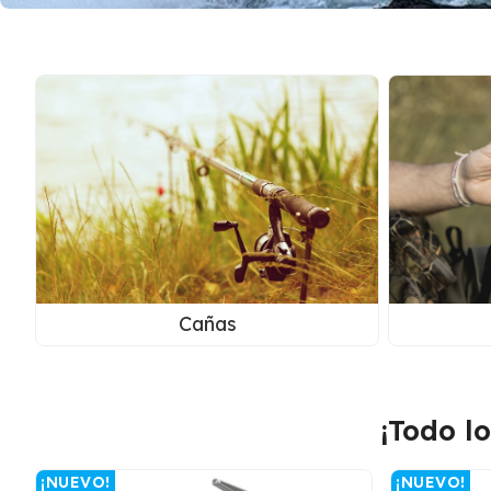
Cañas
¡Todo l
¡NUEVO!
¡NUEVO!