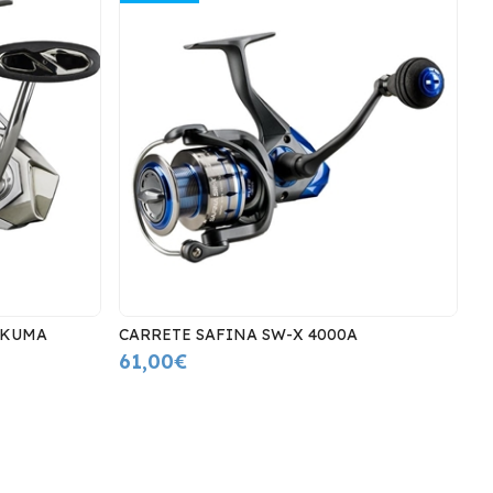
OKUMA
CARRETE SAFINA SW-X 4000A
1
61,00€
9