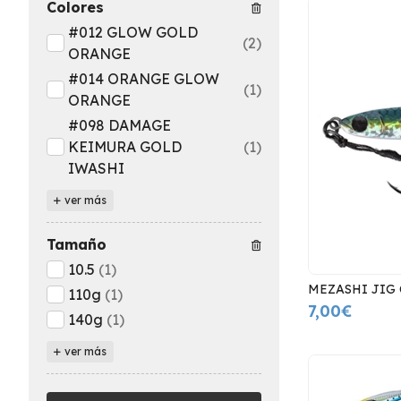
Colores
#012 GLOW GOLD
(2)
ORANGE
#014 ORANGE GLOW
(1)
ORANGE
#098 DAMAGE
KEIMURA GOLD
(1)
IWASHI
ver más
Tamaño
10.5
(1)
MEZASHI JIG
110g
(1)
7,00€
140g
(1)
ver más