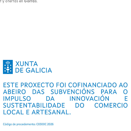
t y ofertas en
Gorras
.