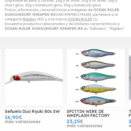
Disponible en peso y colores: 25g y uv silver; 30g y uv silver; 25g y
chart glow; 25g y katakuchi glow; 30g y katakuchi glow.
Precio, información, características e imágenes de
OCEAN RULER
GUNGUNSURF HIRAPEN RX
EAN 4989801744183, pertenece a la
categoría
Rígidos
(90) y a la marca
OCEAN RULER
(1).
Encuentra productos relacionados y de similares características a
OCEAN RULER GUNGUNSURF HIRAPEN RX
en "Señuelos", "Rígidos".
Señuelo Duo Ryuki 80s SW
SPITTIN WIRE DE
WHIPLASH FACTORY
16,90€
23,25€
más variaciones
más variaciones