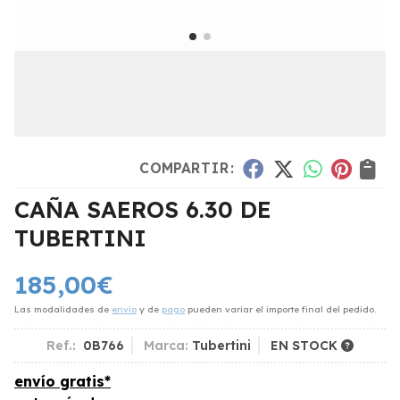
COMPARTIR:
CAÑA SAEROS 6.30 DE
TUBERTINI
185,00
€
Las modalidades de
envío
y de
pago
pueden variar el importe final del pedido.
Ref.:
0B766
Marca:
Tubertini
EN STOCK
envío gratis*