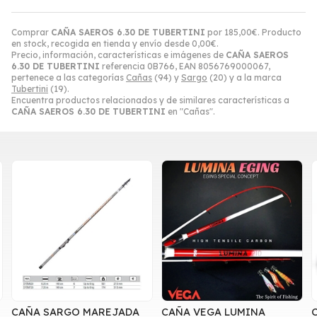
Comprar
CAÑA SAEROS 6.30 DE TUBERTINI
por
185,00
€
. Producto
en stock, recogida en tienda y envío desde
0,00
€
.
Precio, información, características e imágenes de
CAÑA SAEROS
6.30 DE TUBERTINI
referencia 0B766, EAN 8056769000067,
pertenece a las categorías
Cañas
(94) y
Sargo
(20) y a la marca
Tubertini
(19).
Encuentra productos relacionados y de similares características a
CAÑA SAEROS 6.30 DE TUBERTINI
en "Cañas".
CAÑA SARGO MAREJADA
CAÑA VEGA LUMINA