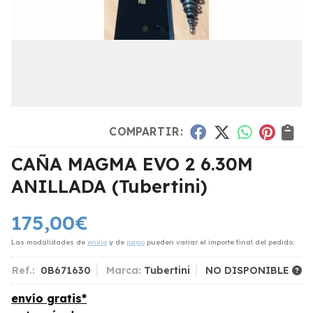
COMPARTIR:
CAÑA MAGMA EVO 2 6.30M
ANILLADA
(Tubertini)
175,00
€
Las modalidades de
envío
y de
pago
pueden variar el importe final del pedido.
Ref.:
0B671630
Marca:
Tubertini
NO DISPONIBLE
envío gratis*