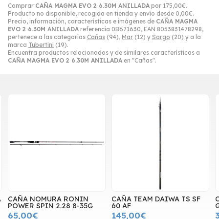
Comprar
CAÑA MAGMA EVO 2 6.30M ANILLADA
por
175,00
€
.
Producto no disponible, recogida en tienda y envío desde
0,00
€
.
Precio, información, características e imágenes de
CAÑA MAGMA
EVO 2 6.30M ANILLADA
referencia 0B671630, EAN 8053831478298,
pertenece a las categorías
Cañas
(94),
Mar
(12) y
Sargo
(20) y a la
marca
Tubertini
(19).
Encuentra productos relacionados y de similares características a
CAÑA MAGMA EVO 2 6.30M ANILLADA
en "Cañas".
A
CAÑA NOMURA RONIN
CAÑA TEAM DAIWA TS SF
POWER SPIN 2.28 8-35G
60 AF
G
65,00€
145,00€