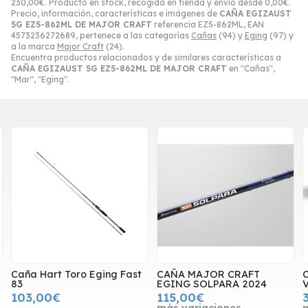
230,00
€
. Producto en stock, recogida en tienda y envío desde
0,00
€
.
Precio, información, características e imágenes de
CAÑA EGIZAUST
5G EZ5-862ML DE MAJOR CRAFT
referencia EZ5-862ML, EAN
4573236272689, pertenece a las categorías
Cañas
(94) y
Eging
(97) y
a la marca
Major Craft
(24).
Encuentra productos relacionados y de similares características a
CAÑA EGIZAUST 5G EZ5-862ML DE MAJOR CRAFT
en "Cañas",
"Mar", "Eging".
Caña Hart Toro Eging Fast
CAÑA MAJOR CRAFT
C
83
EGING SOLPARA 2024
103,00€
115,00€