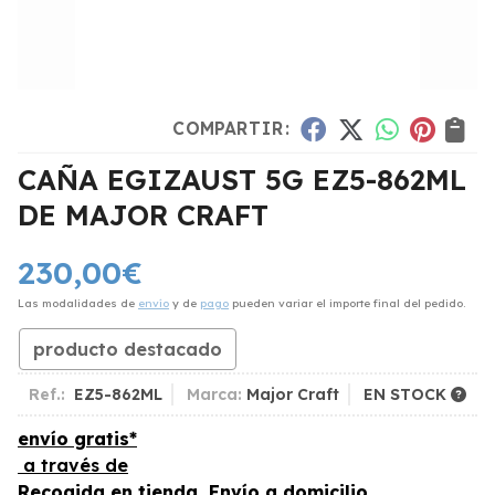
COMPARTIR:
CAÑA EGIZAUST 5G EZ5-862ML
DE MAJOR CRAFT
230,00
€
Las modalidades de
envío
y de
pago
pueden variar el importe final del pedido.
producto destacado
Ref.:
EZ5-862ML
Marca:
Major Craft
EN STOCK
envío gratis*
a través de
Recogida en tienda, Envío a domicilio