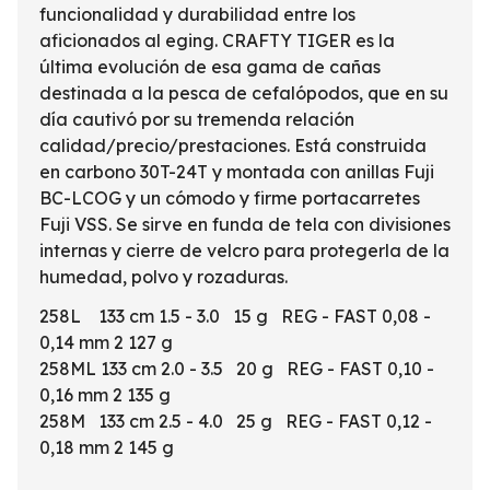
funcionalidad y durabilidad entre los
aficionados al eging. CRAFTY TIGER es la
última evolución de esa gama de cañas
destinada a la pesca de cefalópodos, que en su
día cautivó por su tremenda relación
calidad/precio/prestaciones. Está construida
en carbono 30T-24T y montada con anillas Fuji
BC-LCOG y un cómodo y firme portacarretes
Fuji VSS. Se sirve en funda de tela con divisiones
internas y cierre de velcro para protegerla de la
humedad, polvo y rozaduras.
258L 133 cm 1.5 - 3.0 15 g REG - FAST 0,08 -
0,14 mm 2 127 g
258ML 133 cm 2.0 - 3.5 20 g REG - FAST 0,10 -
0,16 mm 2 135 g
258M 133 cm 2.5 - 4.0 25 g REG - FAST 0,12 -
0,18 mm 2 145 g