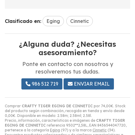
Clasificado en:
Eging
Cinnetic
¿Alguna duda? ¿Necesitas
asesoramiento?
Ponte en contacto con nosotros y
resolveremos tus dudas.
986 512 719
ENVIAR EMAIL
Comprar
CRAFTY TIGER EGING DE CINNETIC
por
74,00
€
. Stock
del producto según combinación, recogida en tienda y envío desde
0,00
€
. Disponible en modelo: 2.58m; 2.58ml; 2.58l.
Precio, información, características e imágenes de
CRAFTY TIGER
EGING DE CINNETIC
referencia 9502**2,58L, EAN 8436544047720,
pertenece a la categoría
Eging
(97) y a la marca
Cinnetic
(34).
Encuentra productos relacionados y de similares características a