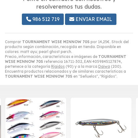
resolveremos tus dudas.
986 512 719
ENVIAR EMAIL
Comprar
TOURNAMENT WISE MINNOW 70S
por
14,25
€
. Stock del
producto según combinación, recogida en tienda. Disponible en
colores: matt ayu; pearl ghost perch.
Precio, información, características e imágenes de
TOURNAMENT
WISE MINNOW 70S
referencia 16711-302, EAN 4059845127874,
pertenece a la categoría
Rígidos
(90) y a la marca
Daiwa
(200).
Encuentra productos relacionados y de similares características a
TOURNAMENT WISE MINNOW 70S
en "Señuelos", "Rígidos".