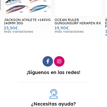
JACKSON ATHLETE +14SVG
OCEAN RULER
S
140MM 30G
GUNGUNSURF HIRAPEN RX
E
F
23,50€
19,90€
más variaciones
más variaciones
¡Síguenos en las redes!
¿Necesitas ayuda?