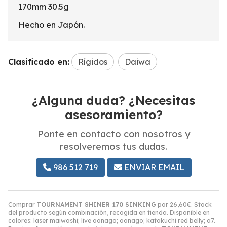
170mm 30.5g
Hecho en Japón.
Clasificado en:
Rígidos
Daiwa
¿Alguna duda? ¿Necesitas
asesoramiento?
Ponte en contacto con nosotros y
resolveremos tus dudas.
986 512 719
ENVIAR EMAIL
Comprar
TOURNAMENT SHINER 170 SINKING
por
26,60
€
. Stock
del producto según combinación, recogida en tienda. Disponible en
colores: laser maiwashi; live oonago; oonago; katakuchi red belly; a7.