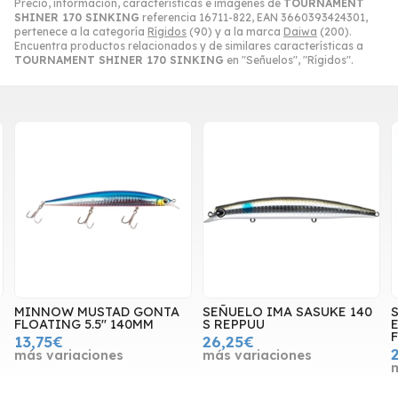
Precio, información, características e imágenes de
TOURNAMENT
SHINER 170 SINKING
referencia 16711-822, EAN 3660393424301,
pertenece a la categoría
Rígidos
(90) y a la marca
Daiwa
(200).
Encuentra productos relacionados y de similares características a
TOURNAMENT SHINER 170 SINKING
en "Señuelos", "Rígidos".
MINNOW MUSTAD GONTA
SEÑUELO IMA SASUKE 140
S
FLOATING 5.5" 140MM
S REPPUU
E
F
13,75€
26,25€
más variaciones
más variaciones