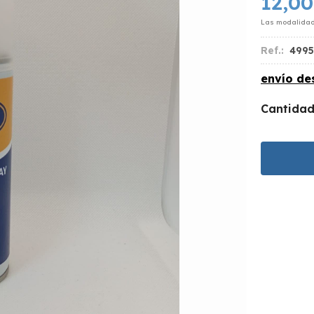
12,00
Las modalida
Ref.:
499
envío d
Cantida