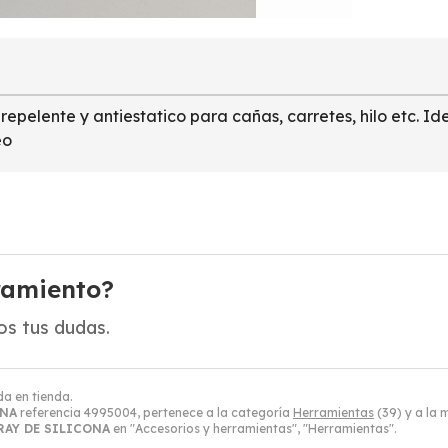
 repelente y antiestatico para cañas, carretes, hilo etc. 
eo
ramiento?
s tus dudas.
da en tienda.
ONA
referencia 4995004, pertenece a la categoría
Herramientas
(39) y a la
RAY DE SILICONA
en "Accesorios y herramientas", "Herramientas".