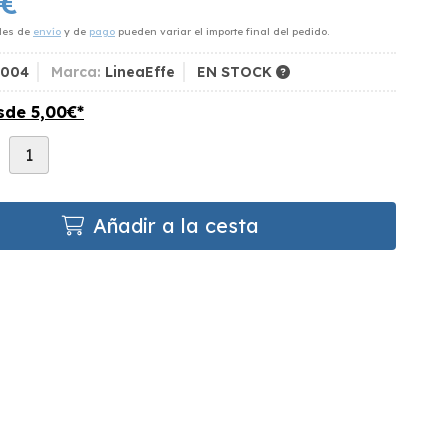
€
des de
envío
y de
pago
pueden variar el importe final del pedido.
5004
Marca:
LineaEffe
EN STOCK
esde
5,00
€
*
d
Añadir a la cesta