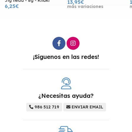
Jig head - 8g - Khaki
13,95€
6,25€
más variaciones
¡Síguenos en las redes!
¿Necesitas ayuda?
986 512 719
ENVIAR EMAIL