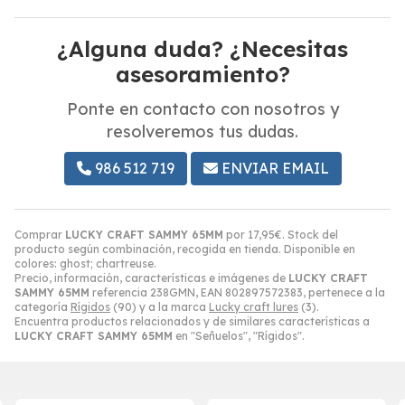
¿Alguna duda? ¿Necesitas
asesoramiento?
Ponte en contacto con nosotros y
resolveremos tus dudas.
986 512 719
ENVIAR EMAIL
Comprar
LUCKY CRAFT SAMMY 65MM
por
17,95
€
. Stock del
producto según combinación, recogida en tienda. Disponible en
colores: ghost; chartreuse.
Precio, información, características e imágenes de
LUCKY CRAFT
SAMMY 65MM
referencia 238GMN, EAN 802897572383, pertenece a la
categoría
Rígidos
(90) y a la marca
Lucky craft lures
(3).
Encuentra productos relacionados y de similares características a
LUCKY CRAFT SAMMY 65MM
en "Señuelos", "Rígidos".