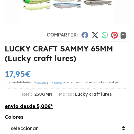
COMPARTIR:
LUCKY CRAFT SAMMY 65MM
(Lucky craft lures)
17,95
€
Las modalidades de
envío
y de
pago
pueden variar el importe final del pedido.
Ref.:
238GMN
Marca:
Lucky craft lures
envío desde
5,00
€
*
Colores