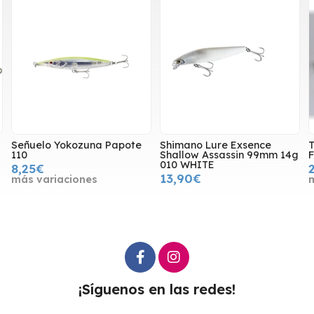
Señuelo Yokozuna Papote
Shimano Lure Exsence
TID
10
Shallow Assassin 99mm 14g
FLY
010 WHITE
8,25€
26,
13,90€
más variaciones
más
¡Síguenos en las redes!