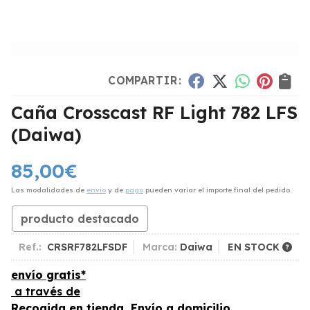
COMPARTIR:
Caña Crosscast RF Light 782 LFS
(Daiwa)
85,00
€
Las modalidades de
envío
y de
pago
pueden variar el importe final del pedido.
producto destacado
Ref.:
CRSRF782LFSDF
Marca:
Daiwa
EN STOCK
envío gratis*
a través de
Recogida en tienda, Envío a domicilio