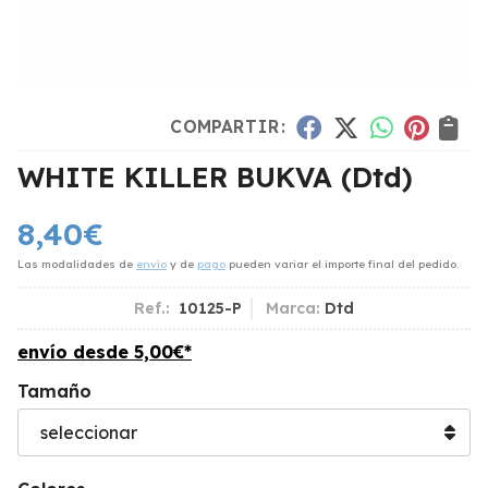
COMPARTIR:
WHITE KILLER BUKVA
(Dtd)
8,40
€
Las modalidades de
envío
y de
pago
pueden variar el importe final del pedido.
Ref.:
10125-P
Marca:
Dtd
envío desde
5,00
€
*
Tamaño