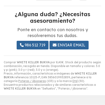
¿Alguna duda? ¿Necesitas
asesoramiento?
Ponte en contacto con nosotros y
resolveremos tus dudas.
986 512 719
ENVIAR EMAIL
Comprar
WHITE KILLER BUKVA
por
8,40
€
. Stock del producto según
combinación, recogida en tienda. Disponible en tamaño y colores: 3.0
y p (pink); 3.0 y r (red); 3.0 y o (orange).
Precio, información, características e imágenes de
WHITE KILLER
BUKVA
referencia 10125-P, EAN 3856019932859, pertenece a la
categoría
Poteras / jibioneras
(133) y a la marca
Dtd
(30).
Encuentra productos relacionados y de similares características a
WHITE KILLER BUKVA
en "Señuelos", "Poteras / jibioneras".