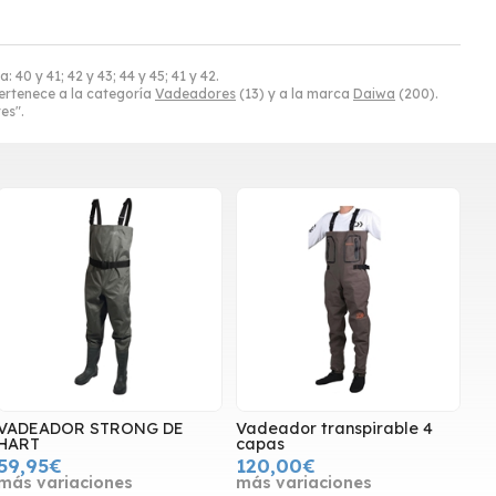
40 y 41; 42 y 43; 44 y 45; 41 y 42.
rtenece a la categoría
Vadeadores
(13) y a la marca
Daiwa
(200).
es".
VADEADOR STRONG DE
Vadeador transpirable 4
HART
capas
59,95€
120,00€
más variaciones
más variaciones