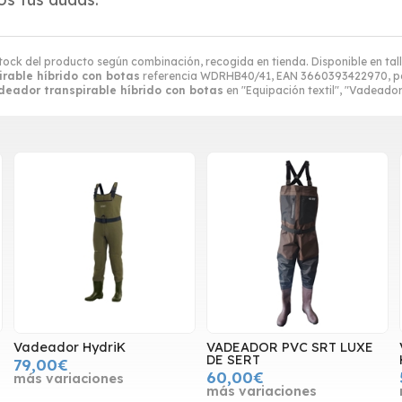
Stock del producto según combinación, recogida en tienda. Disponible en talla: 
rable híbrido con botas
referencia WDRHB40/41, EAN 3660393422970, pe
deador transpirable híbrido con botas
en "Equipación textil", "Vadeador
Vadeador HydriK
VADEADOR PVC SRT LUXE
DE SERT
79,00€
60,00€
más variaciones
más variaciones