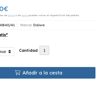
0
€
des de
envío
y de
pago
pueden variar el importe final del pedido.
HB40/41
Marca:
Daiwa
tis*
Cantidad
Añadir a la cesta