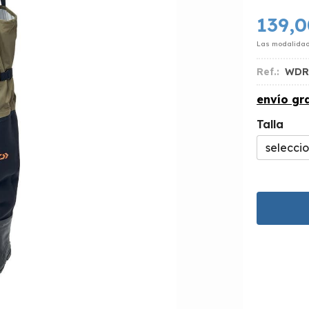
139,0
Las modalida
Ref.:
WDR
envío gra
Talla