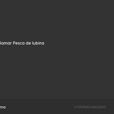
alamar
Pesca de lubina
erna
© PÁXINAS GALEGAS