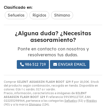
Clasificado en:
Señuelos
Rígidos
Shimano
¿Alguna duda? ¿Necesitas
asesoramiento?
Ponte en contacto con nosotros y
resolveremos tus dudas.
986 512 719
ENVIAR EMAIL
Comprar
SILENT ASSASSIN FLASH BOOT 129 F
por
18,00
€
. Stock
del producto según combinación, recogida en tienda. Disponible en
colores: 016 t c sardin; 017 a r sardin.
Precio, información, características e imágenes de
SILENT
ASSASSIN FLASH BOOT 129 F
referencia 59VXM112TDF, EAN
022255298964, pertenece a las categorías
Señuelos
(52) y
Rígidos
(90) y a la marca
Shimano
(124).