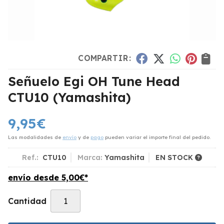
COMPARTIR:
Señuelo Egi OH Tune Head
CTU10
(Yamashita)
9,95
€
Las modalidades de
envío
y de
pago
pueden variar el importe final del pedido.
Ref.:
CTU10
Marca:
Yamashita
EN STOCK
envío desde
5,00
€
*
Cantidad