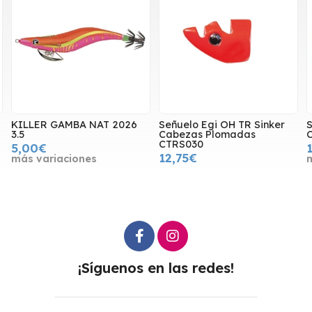
 2026
Señuelo Egi OH TR Sinker
Señuelo Egi Sutte R Ec
Cabezas Plomadas
CER25NDX
CTRS030
10,50€
12,75€
más variaciones
¡Síguenos en las redes!