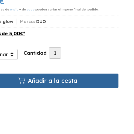
€
des de
envío
y de
pago
pueden variar el importe final del pedido.
e glow
Marca:
DUO
esde
5,00
€
*
Cantidad
Añadir a la cesta