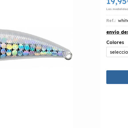
19,95
Las modalida
Ref.:
whit
envío d
Colores