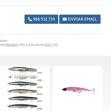
986 512 719
ENVIAR EMAIL
lone.
goría
Rígidos
(90) y a la marca
DUO
(12).