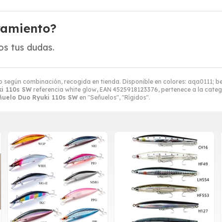
ramiento?
s tus dudas.
o según combinación, recogida en tienda. Disponible en colores: aqa0111; be
ki 110s SW
referencia white glow, EAN 4525918123376, pertenece a la cate
ñuelo Duo Ryuki 110s SW
en "Señuelos", "Rígidos".