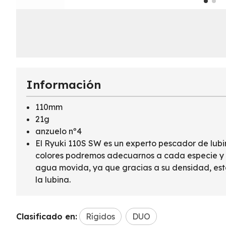
Información
110mm
21g
anzuelo nº4
El Ryuki 110S SW es un experto pescador de lub
colores podremos adecuarnos a cada especie y si
agua movida, ya que gracias a su densidad, est
la lubina.
Clasificado en:
Rígidos
DUO