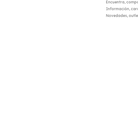
Encuentra, comp
Información, carac
Novedades, outlet