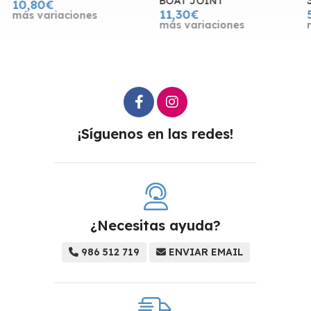
BOAT JOINT
3
10,80€
11,30€
más variaciones
más variaciones
¡Síguenos en las redes!
¿Necesitas ayuda?
986 512 719
ENVIAR EMAIL