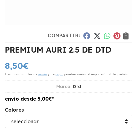
COMPARTIR:
PREMIUM AURI 2.5 DE DTD
8,50
€
Las modalidades de
envío
y de
pago
pueden variar el importe final del pedido.
Marca:
Dtd
envío desde
5,00
€
*
Colores