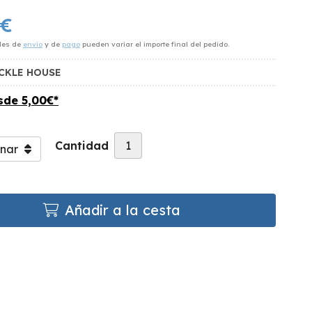
€
des de
envío
y de
pago
pueden variar el importe final del pedido.
CKLE HOUSE
esde
5,00
€
*
Cantidad
Añadir a la cesta