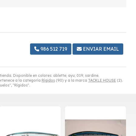
986 512 719
ENVIAR EMAIL
enda. Disponible en colores: ablette; ayu; 019; sardine.
rtenece a la categoría
Rígidos
(90) y a la marca
TACKLE HOUSE
(2).
elos", "Rígidos".