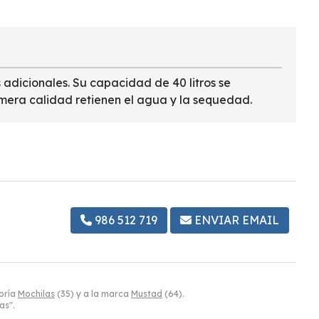
 adicionales. Su capacidad de 40 litros se
imera calidad retienen el agua y la sequedad.
986 512 719
ENVIAR EMAIL
oría
Mochilas
(35) y a la marca
Mustad
(64).
as".