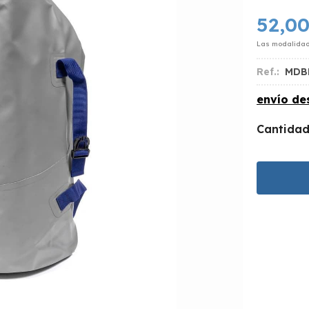
52,0
Las modalida
Ref.:
MDB
envío d
Cantida