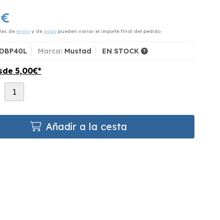
0
€
des de
envío
y de
pago
pueden variar el importe final del pedido.
DBP40L
Marca:
Mustad
EN STOCK
esde
5,00
€
*
d
Añadir a la cesta