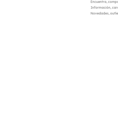
Encuentra, comp
Información, carac
Novedades, outlet