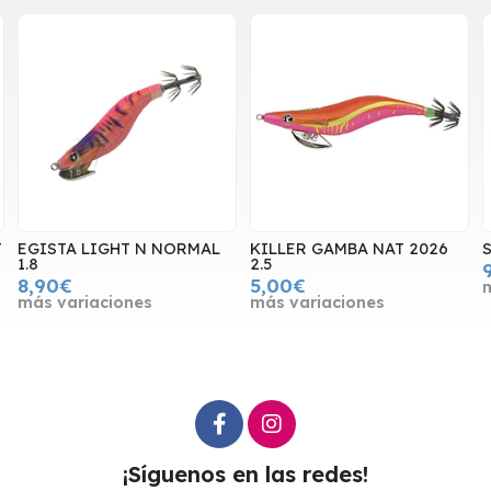
T
EGISTA LIGHT N NORMAL
KILLER GAMBA NAT 2026
S
1.8
2.5
8,90€
5,00€
más variaciones
más variaciones
¡Síguenos en las redes!