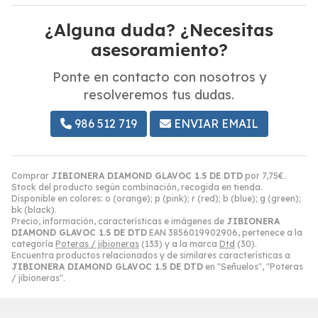
¿Alguna duda? ¿Necesitas
asesoramiento?
Ponte en contacto con nosotros y
resolveremos tus dudas.
986 512 719
ENVIAR EMAIL
Comprar
JIBIONERA DIAMOND GLAVOC 1.5 DE DTD
por
7,75
€
.
Stock del producto según combinación, recogida en tienda.
Disponible en colores: o (orange); p (pink); r (red); b (blue); g (green);
bk (black).
Precio, información, características e imágenes de
JIBIONERA
DIAMOND GLAVOC 1.5 DE DTD
EAN 3856019902906, pertenece a la
categoría
Poteras / jibioneras
(133) y a la marca
Dtd
(30).
Encuentra productos relacionados y de similares características a
JIBIONERA DIAMOND GLAVOC 1.5 DE DTD
en "Señuelos", "Poteras
/ jibioneras".