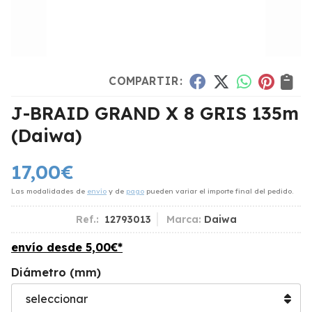
COMPARTIR:
J-BRAID GRAND X 8 GRIS 135m
(Daiwa)
17,00
€
Las modalidades de
envío
y de
pago
pueden variar el importe final del pedido.
Ref.:
12793013
Marca:
Daiwa
envío desde
5,00
€
*
Diámetro (mm)