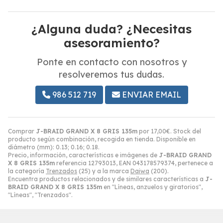
¿Alguna duda? ¿Necesitas
asesoramiento?
Ponte en contacto con nosotros y
resolveremos tus dudas.
986 512 719
ENVIAR EMAIL
Comprar
J-BRAID GRAND X 8 GRIS 135m
por
17,00
€
. Stock del
producto según combinación, recogida en tienda. Disponible en
diámetro (mm): 0.13; 0.16; 0.18.
Precio, información, características e imágenes de
J-BRAID GRAND
X 8 GRIS 135m
referencia 12793013, EAN 043178579374, pertenece a
la categoría
Trenzados
(25) y a la marca
Daiwa
(200).
Encuentra productos relacionados y de similares características a
J-
BRAID GRAND X 8 GRIS 135m
en "Líneas, anzuelos y giratorios",
"Líneas", "Trenzados".