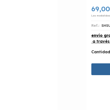
69,00
Las modalida
Ref.:
SHS
envío gra
a travé
Cantida