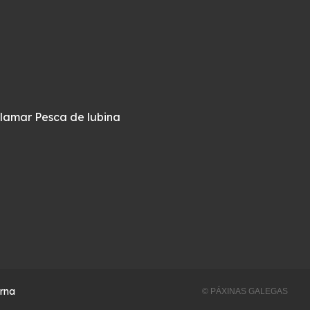
alamar
Pesca de lubina
erna
© PÁXINAS GALEGAS