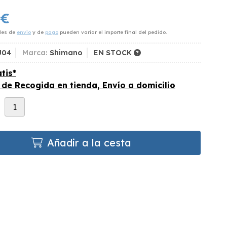
€
des de
envío
y de
pago
pueden variar el importe final del pedido.
U04
Marca:
Shimano
EN STOCK
tis*
s de
Recogida en tienda, Envío a domicilio
d
Añadir a la cesta