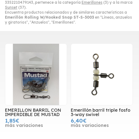
3352210479143, pertenece a la categoría
Emerillones
(3) y a la marca
Sunset
(37).
Encuentra productos relacionados y de similares características a
Emerillón Rolling W/Hooked Snap ST-S-3003
en "Líneas, anzuelos
y giratorios", "Anzuelos", "Emerillones".
EMERILLON BARRIL CON
Emerillón barril triple fosfo
IMPERDIBLE DE MUSTAD
3-way swivel
1,85€
6,40€
más variaciones
más variaciones