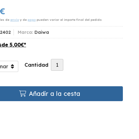
€
des de
envío
y de
pago
pueden variar el importe final del pedido.
2402
Marca:
Daiwa
esde
5,00
€
*
Cantidad
Añadir a la cesta