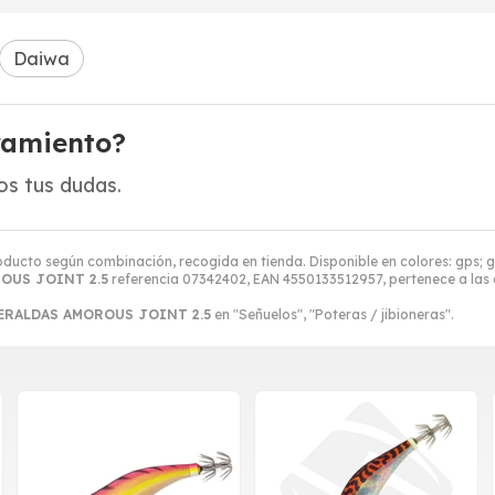
Daiwa
ramiento?
s tus dudas.
oducto según combinación, recogida en tienda. Disponible en colores: gps; gos
OUS JOINT 2.5
referencia 07342402, EAN 4550133512957, pertenece a las
ERALDAS AMOROUS JOINT 2.5
en "Señuelos", "Poteras / jibioneras".