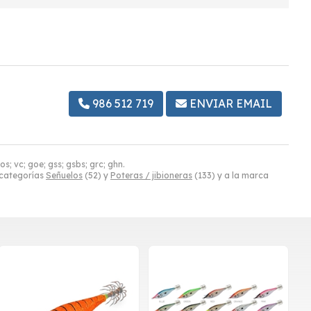
986 512 719
ENVIAR EMAIL
; vc; goe; gss; gsbs; grc; ghn.
 categorías
Señuelos
(52) y
Poteras / jibioneras
(133) y a la marca