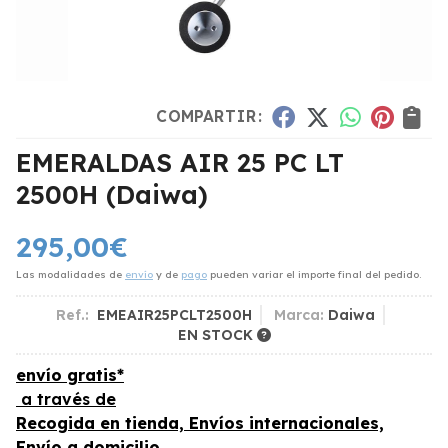
COMPARTIR:
EMERALDAS AIR 25 PC LT
2500H
(Daiwa)
295,00
€
Las modalidades de
envío
y de
pago
pueden variar el importe final del pedido.
Ref.:
EMEAIR25PCLT2500H
Marca:
Daiwa
EN STOCK
envío gratis*
a través de
Recogida en tienda, Envíos internacionales,
Envío a domicilio