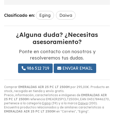
Clasificado en:
Eging
Daiwa
¿Alguna duda? ¿Necesitas
asesoramiento?
Ponte en contacto con nosotros y
resolveremos tus dudas.
986 512 719
ENVIAR EMAIL
Comprar
EMERALDAS AIR 25 PC LT 2500H
por
295,00
€
. Producto en
stock, recogida en tienda y envío gratis.
Precio, información, características e imágenes de
EMERALDAS AIR
25 PC LT 2500H
referencia EMEAIR25PCLT2500H, EAN 043178446270,
pertenece a la categoría
Eging
(39) y a la marca
Daiwa
(200).
Encuentra productos relacionados y de similares características a
EMERALDAS AIR 25 PC LT 2500H
en "Carretes", "Eging".