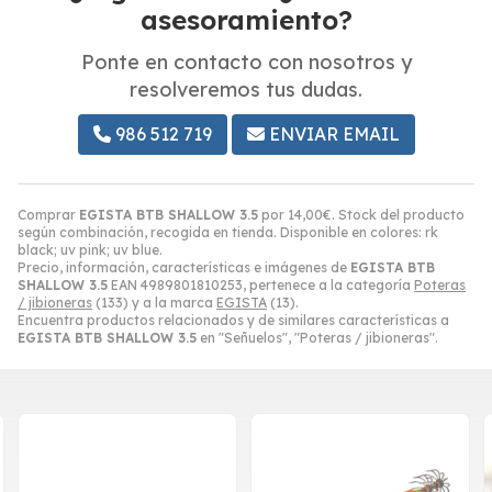
asesoramiento?
Ponte en contacto con nosotros y
resolveremos tus dudas.
986 512 719
ENVIAR EMAIL
Comprar
EGISTA BTB SHALLOW 3.5
por
14,00
€
. Stock del producto
según combinación, recogida en tienda. Disponible en colores: rk
black; uv pink; uv blue.
Precio, información, características e imágenes de
EGISTA BTB
SHALLOW 3.5
EAN 4989801810253, pertenece a la categoría
Poteras
/ jibioneras
(133) y a la marca
EGISTA
(13).
Encuentra productos relacionados y de similares características a
EGISTA BTB SHALLOW 3.5
en "Señuelos", "Poteras / jibioneras".