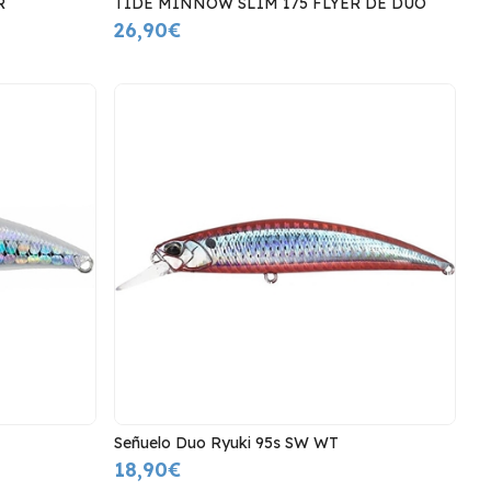
R
TIDE MINNOW SLIM 175 FLYER DE DUO
26,90€
Señuelo Duo Ryuki 95s SW WT
18,90€