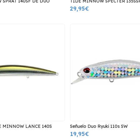
 SPRAT 140SF DE DUO
TIDE MINNOW SPECTER 135SS
29,95€
E MINNOW LANCE 140S
Señuelo Duo Ryuki 110s SW
19,95€