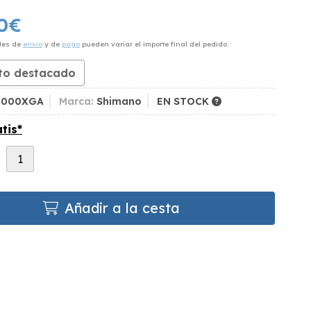
0
€
des de
envío
y de
pago
pueden variar el importe final del pedido.
to destacado
3000XGA
Marca:
Shimano
EN STOCK
tis*
d
Añadir a la cesta