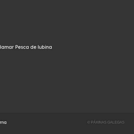
alamar
Pesca de lubina
erna
© PÁXINAS GALEGAS