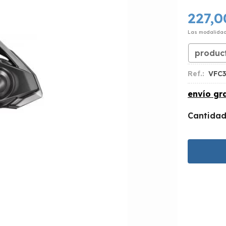
227,0
Las modalida
produc
Ref.:
VFC
envío gra
Cantida