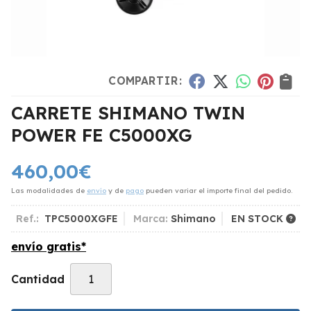
COMPARTIR:
CARRETE SHIMANO TWIN
POWER FE C5000XG
460,00
€
Las modalidades de
envío
y de
pago
pueden variar el importe final del pedido.
Ref.:
TPC5000XGFE
Marca:
Shimano
EN STOCK
envío gratis*
Cantidad