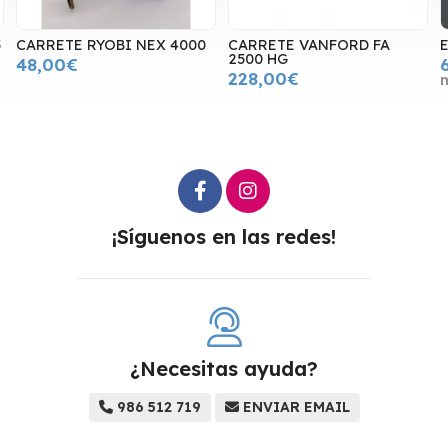
5
CARRETE RYOBI NEX 4000
CARRETE VANFORD FA
E
2500 HG
48,00€
228,00€
¡Síguenos en las redes!
¿Necesitas ayuda?
986 512 719
ENVIAR EMAIL