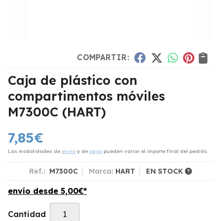
COMPARTIR:
Caja de plástico con
compartimentos móviles
M7300C
(HART)
7,85
€
Las modalidades de
envío
y de
pago
pueden variar el importe final del pedido.
Ref.:
M7300C
Marca:
HART
EN STOCK
envío desde
5,00
€
*
Cantidad