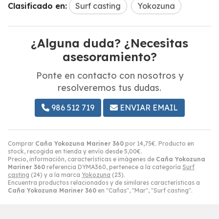
Clasificado en:
Surf casting
Yokozuna
¿Alguna duda? ¿Necesitas
asesoramiento?
Ponte en contacto con nosotros y
resolveremos tus dudas.
986 512 719
ENVIAR EMAIL
Comprar
Caña Yokozuna Mariner 360
por
14,75
€
. Producto en
stock, recogida en tienda y envío desde
5,00
€
.
Precio, información, características e imágenes de
Caña Yokozuna
Mariner 360
referencia DYMA360, pertenece a la categoría
Surf
casting
(24) y a la marca
Yokozuna
(23).
Encuentra productos relacionados y de similares características a
Caña Yokozuna Mariner 360
en "Cañas", "Mar", "Surf casting".