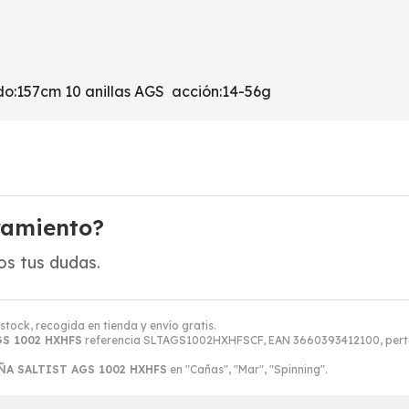
157cm 10 anillas AGS acción:14-56g
ramiento?
s tus dudas.
stock, recogida en tienda y envío gratis.
S 1002 HXHFS
referencia SLTAGS1002HXHFSCF, EAN 3660393412100, perte
ÑA SALTIST AGS 1002 HXHFS
en "Cañas", "Mar", "Spinning".