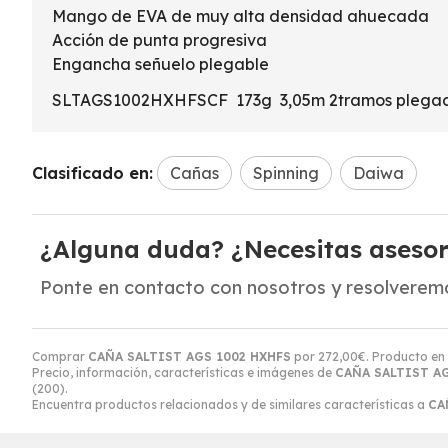
Mango de EVA de muy alta densidad ahuecada
Acción de punta progresiva
Engancha señuelo plegable
SLTAGS1002HXHFSCF 173g 3,05m 2tramos plegado:
Clasificado en:
Cañas
Spinning
Daiwa
¿Alguna duda? ¿Necesitas aseso
Ponte en contacto con nosotros y resolveremo
Comprar
CAÑA SALTIST AGS 1002 HXHFS
por
272,00
€
. Producto en 
Precio, información, características e imágenes de
CAÑA SALTIST AG
(200).
Encuentra productos relacionados y de similares características a
CA