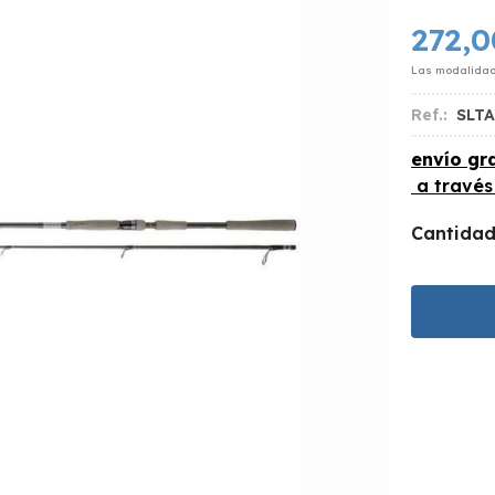
272,0
Las modalida
Ref.:
SLT
envío gra
a travé
Cantida