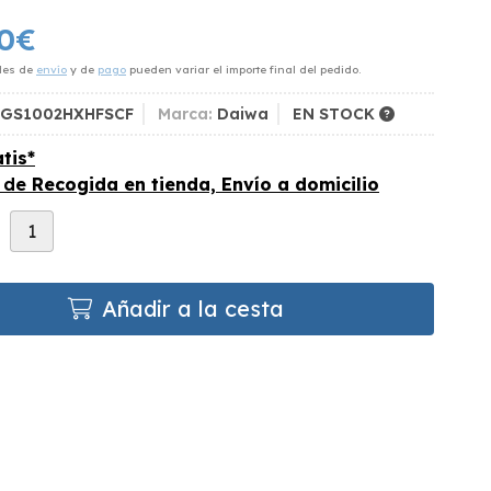
0
€
des de
envío
y de
pago
pueden variar el importe final del pedido.
AGS1002HXHFSCF
Marca:
Daiwa
EN STOCK
tis*
s de
Recogida en tienda, Envío a domicilio
d
Añadir a la cesta