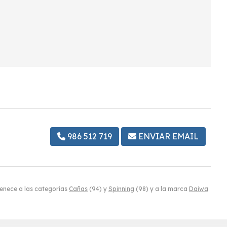
986 512 719
ENVIAR EMAIL
nece a las categorías
Cañas
(94) y
Spinning
(98) y a la marca
Daiwa