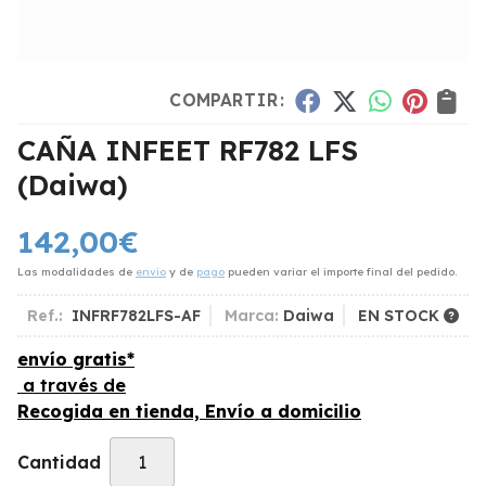
COMPARTIR:
CAÑA INFEET RF782 LFS
(Daiwa)
142,00
€
Las modalidades de
envío
y de
pago
pueden variar el importe final del pedido.
Ref.:
INFRF782LFS-AF
Marca:
Daiwa
EN STOCK
envío gratis*
a través de
Recogida en tienda, Envío a domicilio
Cantidad