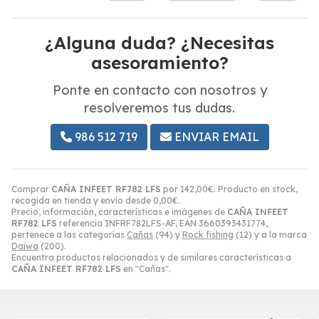
¿Alguna duda? ¿Necesitas
asesoramiento?
Ponte en contacto con nosotros y
resolveremos tus dudas.
986 512 719
ENVIAR EMAIL
Comprar
CAÑA INFEET RF782 LFS
por
142,00
€
. Producto en stock,
recogida en tienda y envío desde
0,00
€
.
Precio, información, características e imágenes de
CAÑA INFEET
RF782 LFS
referencia INFRF782LFS-AF, EAN 3660393431774,
pertenece a las categorías
Cañas
(94) y
Rock fishing
(12) y a la marca
Daiwa
(200).
Encuentra productos relacionados y de similares características a
CAÑA INFEET RF782 LFS
en "Cañas".