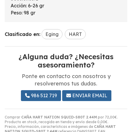
Acción: 6-26 gr
Peso: 98 gr
Clasificado en:
Eging
HART
¿Alguna duda? ¿Necesitas
asesoramiento?
Ponte en contacto con nosotros y
resolveremos tus dudas.
986 512 719
ENVIAR EMAIL
Comprar
CAÑA HART NATION SQUID-S80T 2.44M
por
72,00
€
.
Producto en stock, recogida en tienda y envío desde
0,00
€
.
Precio, información, características e imágenes de
CAÑA HART
NATION SQUID-S80T 2.44M
referencia DHNSS80T, EAN