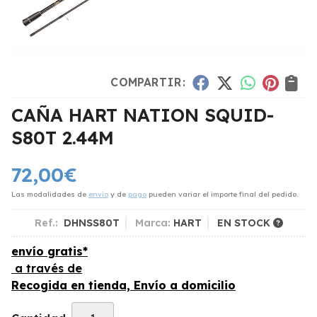
COMPARTIR:
CAÑA HART NATION SQUID-
S80T 2.44M
72,00
€
Las modalidades de
envío
y de
pago
pueden variar el importe final del pedido.
Ref.:
DHNSS80T
Marca:
HART
EN STOCK
envío gratis*
a través de
Recogida en tienda, Envío a domicilio