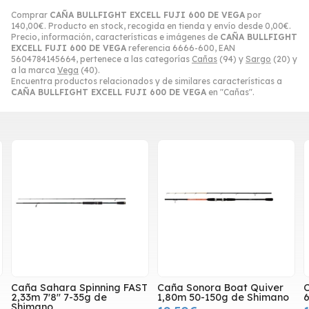
Comprar
CAÑA BULLFIGHT EXCELL FUJI 600 DE VEGA
por
140,00
€
. Producto en stock, recogida en tienda y envío desde
0,00
€
.
Precio, información, características e imágenes de
CAÑA BULLFIGHT
EXCELL FUJI 600 DE VEGA
referencia 6666-600, EAN
5604784145664, pertenece a las categorías
Cañas
(94) y
Sargo
(20) y
a la marca
Vega
(40).
Encuentra productos relacionados y de similares características a
CAÑA BULLFIGHT EXCELL FUJI 600 DE VEGA
en "Cañas".
Caña Sahara Spinning FAST
Caña Sonora Boat Quiver
2,33m 7'8" 7-35g de
1,80m 50-150g de Shimano
6
Shimano