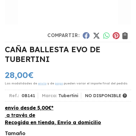
COMPARTIR:
CAÑA BALLESTA EVO DE
TUBERTINI
28,00
€
Las modalidades de
envío
y de
pago
pueden variar el importe final del pedido.
Ref.:
0B141
Marca:
Tubertini
NO DISPONIBLE
envío desde
5,00
€
*
a través de
Recogida en tienda, Envío a domicilio
Tamaño