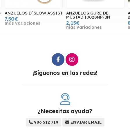
D
ANZUELOS D´SLOW ASSIST
ANZUELOS GURE DE
A
MUSTAD 10028NP-BN
B
7,50€
2,15€
más variaciones
más variaciones
¡Síguenos en las redes!
¿Necesitas ayuda?
986 512 719
ENVIAR EMAIL