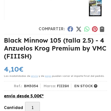
COMPARTIR:
Black Minnow 105 (talla 2.5) - 4
Anzuelos Krog Premium by VMC
(FIIISH)
4,10
€
Las modalidades de
envío
y de
pago
pueden variar el importe final del pedido.
Ref.:
BM3054
Marca:
FIIISH
EN STOCK
envío desde
5,00
€
*
Cantidad