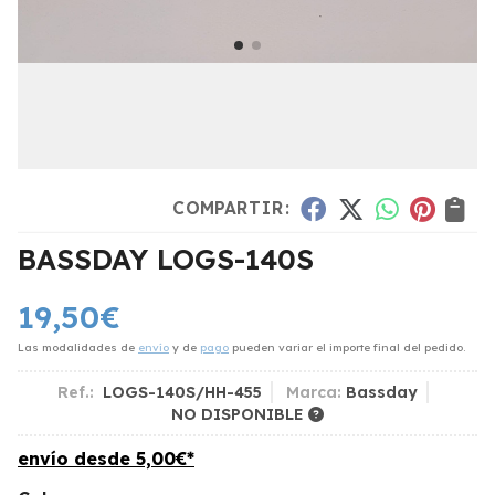
COMPARTIR:
BASSDAY LOGS-140S
19,50
€
Las modalidades de
envío
y de
pago
pueden variar el importe final del pedido.
Ref.:
LOGS-140S/HH-455
Marca:
Bassday
NO DISPONIBLE
envío desde
5,00
€
*