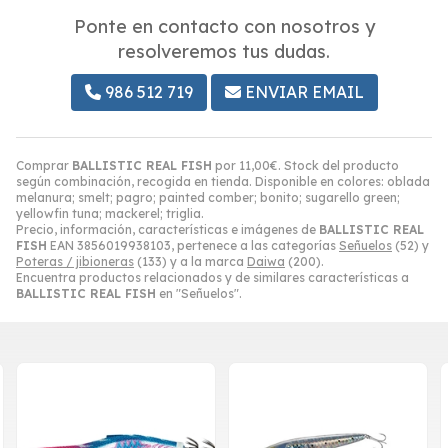
Ponte en contacto con nosotros y
resolveremos tus dudas.
986 512 719
ENVIAR EMAIL
Comprar
BALLISTIC REAL FISH
por
11,00
€
. Stock del producto
según combinación, recogida en tienda. Disponible en colores: oblada
melanura; smelt; pagro; painted comber; bonito; sugarello green;
yellowfin tuna; mackerel; triglia.
Precio, información, características e imágenes de
BALLISTIC REAL
FISH
EAN 3856019938103, pertenece a las categorías
Señuelos
(52) y
Poteras / jibioneras
(133) y a la marca
Daiwa
(200).
Encuentra productos relacionados y de similares características a
BALLISTIC REAL FISH
en "Señuelos".