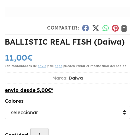
COMPARTIR:
BALLISTIC REAL FISH
(Daiwa)
11,00
€
Las modalidades de
envío
y de
pago
pueden variar el importe final del pedido.
Marca:
Daiwa
envío desde
5,00
€
*
Colores