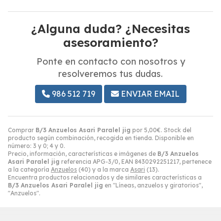
¿Alguna duda? ¿Necesitas
asesoramiento?
Ponte en contacto con nosotros y
resolveremos tus dudas.
986 512 719
ENVIAR EMAIL
Comprar
B/3 Anzuelos Asari Paralel jig
por
5,00
€
. Stock del
producto según combinación, recogida en tienda. Disponible en
número: 3 y 0; 4 y 0.
Precio, información, características e imágenes de
B/3 Anzuelos
Asari Paralel jig
referencia APG-3/0, EAN 8430292251217, pertenece
a la categoría
Anzuelos
(40) y a la marca
Asari
(13).
Encuentra productos relacionados y de similares características a
B/3 Anzuelos Asari Paralel jig
en "Líneas, anzuelos y giratorios",
"Anzuelos".