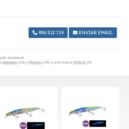
986 512 719
ENVIAR EMAIL
ashi; mackerel.
as
Señuelos
(52) y
Rígidos
(90) y a la marca
XORUS
(4).