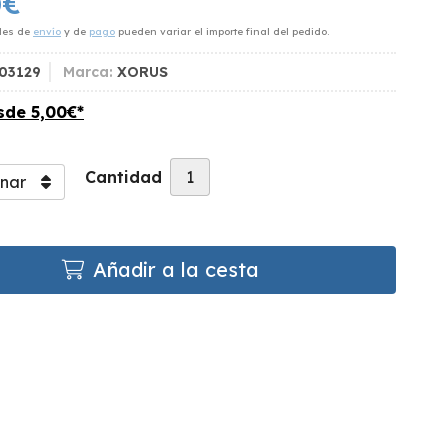
0
€
des de
envío
y de
pago
pueden variar el importe final del pedido.
03129
Marca:
XORUS
esde
5,00
€
*
Cantidad
Añadir a la cesta