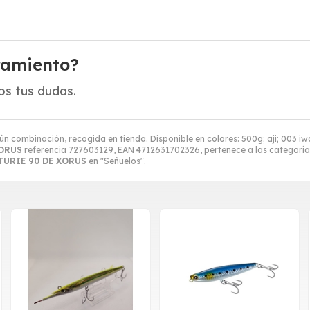
ramiento?
s tus dudas.
ún combinación, recogida en tienda. Disponible en colores: 500g; aji; 003 iw
XORUS
referencia 727603129, EAN 4712631702326, pertenece a las categorí
TURIE 90 DE XORUS
en "Señuelos".