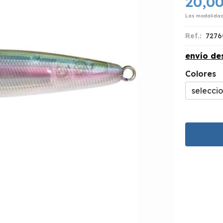
20,0
Las modalida
Ref.:
7276
envío d
Colores