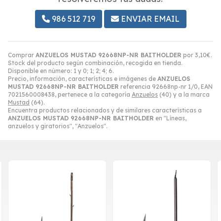
986 512 719
ENVIAR EMAIL
Comprar
ANZUELOS MUSTAD 92668NP-NR BAITHOLDER
por
3,10
€
.
Stock del producto según combinación, recogida en tienda.
Disponible en número: 1 y 0; 1; 2; 4; 6.
Precio, información, características e imágenes de
ANZUELOS
MUSTAD 92668NP-NR BAITHOLDER
referencia 92668np-nr 1/0, EAN
7021560008438, pertenece a la categoría
Anzuelos
(40) y a la marca
Mustad
(64).
Encuentra productos relacionados y de similares características a
ANZUELOS MUSTAD 92668NP-NR BAITHOLDER
en "Líneas,
anzuelos y giratorios", "Anzuelos".